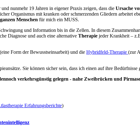
 und nunmehr 19 Jahren in eigener Praxis zeigen, dass die
Ursache vo
icher Organismus mit kranken oder schmerzenden Gliedern arbeitet eb
ganzen Menschen
für mich ein MUSS.
hwingung und Information bis in die Zellen. In diesem Zusammenhan
liche Diagnose und auch eine alternative
Therapie
jeder Krankheit – z.
(eine Form der Bewusstseinsarbeit) und die
Hybridfeld-Therapie
(zur 
pieansätze. Sie können sicher sein, dass ich einen auf ihre Bedürfnis
- dennoch verkehrsgünstig gelegen - nahe Zweibrücken und Pirmase
tlastherapie Erfahrungsberichte
)
tenintelligenz