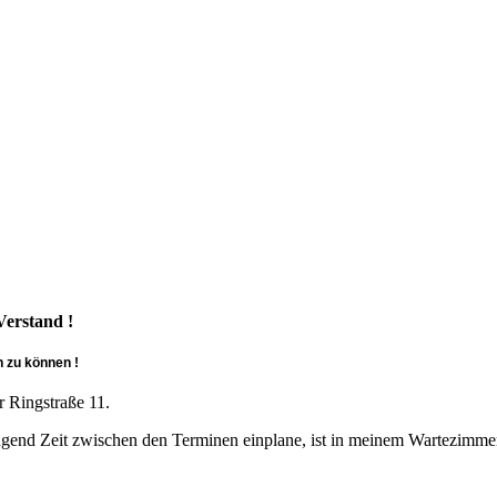
Verstand !
n zu können !
r Ringstraße 11.
nügend Zeit zwischen den Terminen einplane, ist in meinem Wartezim